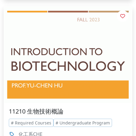
11210 生物技術概論
# Required Courses
# Undergraduate Program
化工系CHE