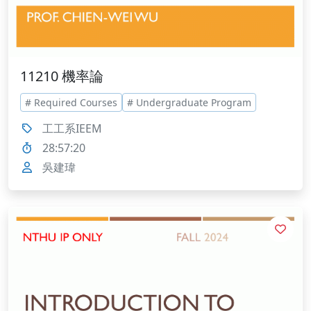
11210 機率論
# Required Courses
# Undergraduate Program
工工系IEEM
28:57:20
吳建瑋