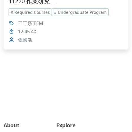
11220 作業研究二
# Required Courses
# Undergraduate Program
工工系IEEM
12:45:40
張國浩
About
Explore