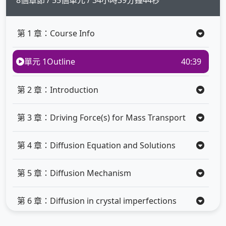
8個章節 / 55個單元 / 34小時39分鐘44秒
第 1 章：Course Info
單元 1
Outline
40:39
第 2 章：Introduction
第 3 章：Driving Force(s) for Mass Transport
第 4 章：Diffusion Equation and Solutions
第 5 章：Diffusion Mechanism
第 6 章：Diffusion in crystal imperfections