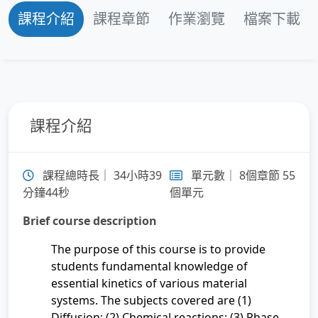
第 7 章：Chemical Recation
課程介紹
課程章節
作業瀏覽
檔案下載
第 8 章：Heterogeneous Chemical Reaction
課程介紹
課程總時長｜ 34小時39
單元數｜ 8個章節 55
分鐘44秒
個單元
Brief course description
The purpose of this course is to provide
students fundamental knowledge of
essential kinetics of various material
systems. The subjects covered are (1)
Diffusion; (2) Chemical reactions; (3) Phase