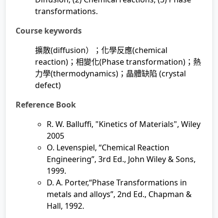
transformations.
Course keywords
擴散
(diffusion
）；化學反應
(chemical
reaction)
；相變化
(Phase transformation)
；熱
力學
(thermodynamics)
；晶體缺陷
(crystal
defect)
Reference Book
R. W. Balluffi, "Kinetics of Materials", Wiley
2005
O. Levenspiel, “Chemical Reaction
Engineering”, 3rd Ed., John Wiley & Sons,
1999.
D. A. Porter,“Phase Transformations in
metals and alloys”, 2nd Ed., Chapman &
Hall, 1992.